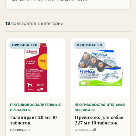
доставляем в термобоксе по всей России.
Товары категории Противовоспалит
13
препаратов в категории
ОРИГИНАЛ ЕС
ОРИГИНАЛ ЕС
ПРОТИВОВОСПАЛИТЕЛЬНЫЕ
ПРОТИВОВОСПАЛИТЕЛЬНЫЕ
ПРЕПАРАТЫ
ПРЕПАРАТЫ
Галлипрант 20 мг 30
Превикокс для собак
таблеток
227 мг 10 таблеток
грапипрант
фирококсиб