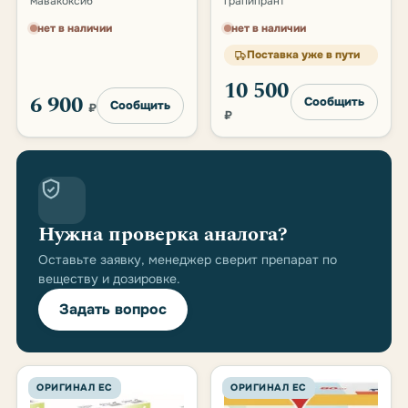
мавакоксиб
грапипрант
нет в наличии
нет в наличии
Поставка уже в пути
10 500
6 900
Сообщить
Сообщить
₽
₽
Нужна проверка аналога?
Оставьте заявку, менеджер сверит препарат по
веществу и дозировке.
Задать вопрос
ОРИГИНАЛ ЕС
ОРИГИНАЛ ЕС