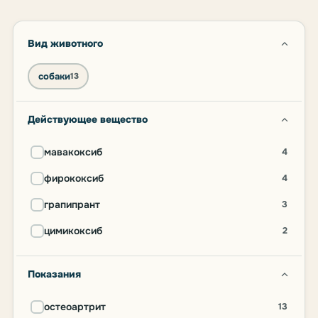
Вид животного
собаки
13
Действующее вещество
мавакоксиб
4
фирококсиб
4
грапипрант
3
цимикоксиб
2
Показания
остеоартрит
13