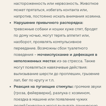
настороженность или нервозность. Животное
может прятаться, избегать контакта или,
напротив, постоянно искать внимания хозяина.
Нарушение привычного распорядка:
тревожные собаки и кошки хуже спят, бродят
по дому ночью, могут терять аппетит или,
наоборот, проявлять компульсивное
переедание. Возможны сбои туалетного
поведения –
мочеиспускание и дефекация в
неположенных местах
из-за стресса. Также
могут появляться навязчивые действия:
вылизывание шерсти до проплешин, грызение
лап, бег по кругу и т.п.
Реакция на пугающие стимулы:
громкие звуки
(гроза, фейерверки), разлука с хозяином,
поездка в машине или появление чужих
людей/животных могут вызывать паническую