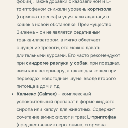
фобии). Также добавки с казозепином и L-
триптофаном снижали уровень
кортизола
(гормона стресса) и улучшали адаптацию
кошек в новой обстановке. Преимущество
Зилкена – он не является седативным
транквилизатором, а мягко облегчает
ощущение тревоги, его можно давать
длительными курсами. Его часто рекомендуют
при
синдроме разлуки у собак
, при поездках,
визитах к ветеринару, а также для кошек при
переездах, новогоднем шуме, вводе второго
питомца в дом и т.д.
Калмекс (Calmex)
– комплексный
успокоительный препарат в форме жидкого
сиропа или капсул для животных. Содержит
сочетание аминокислот и трав:
L-триптофан
(предшественник серотонина, «гормона