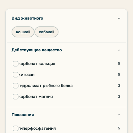
Вид животного
кошки
собаки
5
5
Действующее вещество
карбонат кальция
5
хитозан
5
гидролизат рыбного белка
2
карбонат магния
2
Показания
гиперфосфатемия
5