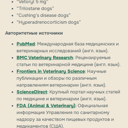
“Vetoryl 5 mg”
“Trilostane dogs”
“Cushing’s disease dogs”
“Hyperadrenocorticism dogs”
Авторитетные источники
PubMed
: Международная база медицинских и
ветеринарных исследований (англ. язык).
BMC Veterinary Research
: Рецензируемые
статьи по ветеринарной медицине (англ. язык).
Frontiers in Veterinary Science
: Научные
публикации и обзоры по различным
направлениям ветеринарии (англ. язык).
ScienceDirect
: Крупный портал научных статей
по медицине и ветеринарии (англ. язык).
FDA (Animal & Veterinary)
: Официальная
информация Управления по санитарному
надзору за качеством пищевых продуктов и
медикаментов (США).