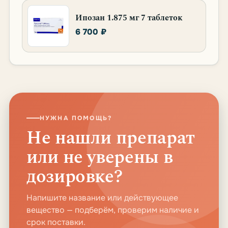
Ипозан 1.875 мг 7 таблеток
6 700 ₽
НУЖНА ПОМОЩЬ?
Не нашли препарат
или не уверены в
дозировке?
Напишите название или действующее
вещество — подберём, проверим наличие и
срок поставки.