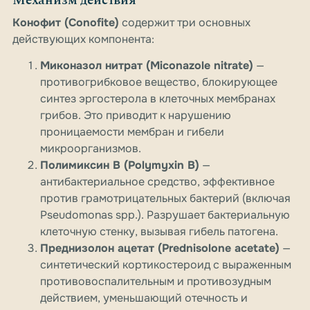
Механизм действия
Конофит (Conofite)
содержит три основных
действующих компонента:
Миконазол нитрат (Miconazole nitrate)
—
противогрибковое вещество, блокирующее
синтез эргостерола в клеточных мембранах
грибов. Это приводит к нарушению
проницаемости мембран и гибели
микроорганизмов.
Полимиксин B (Polymyxin B)
—
антибактериальное средство, эффективное
против грамотрицательных бактерий (включая
Pseudomonas spp.). Разрушает бактериальную
клеточную стенку, вызывая гибель патогена.
Преднизолон ацетат (Prednisolone acetate)
—
синтетический кортикостероид с выраженным
противовоспалительным и противозудным
действием, уменьшающий отечность и