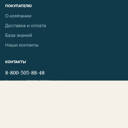
ПОКУПАТЕЛЮ
О компании
Доставка и оплата
База знаний
Наши контакты
КОНТАКТЫ
8-800-505-88-48
Ежедневно: 09:00-22:00 (мск)
sales@inter-vet.ru
ответим в течение часа
© 2012–2026 Интервет · Ветеринарные препараты из Европы с