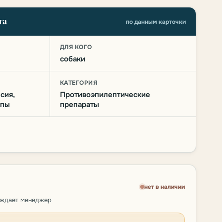
та
по данным карточки
О
ДЛЯ КОГО
собаки
КАТЕГОРИЯ
сия,
Противоэпилептические
упы
препараты
нет в наличии
рждает менеджер