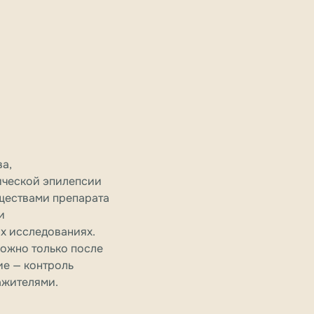
а,
ической эпилепсии
уществами препарата
и
х исследованиях.
можно только после
ие — контроль
ажителями.