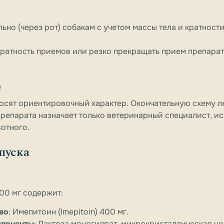
ьно (через рот) собакам с учетом массы тела и кратност
кратность приемов или резко прекращать прием препарат
е
осят ориентировочный характер. Окончательную схему ле
препарата назначает только ветеринарный специалист, ис
отного.
пуска
00 мг содержит:
во
: Имепитоин (Imepitoin) 400 мг.
мпоненты
: Лактоза моногидрат, микрокристаллическая ц