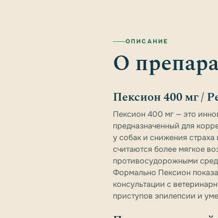
ОПИСАНИЕ
О препара
Пексион 400 мг / P
Пексион 400 мг — это инно
предназначенный для корр
у собак и снижения страха
считаются более мягкое во
противосудорожными средст
Формально Пексион показан
консультации с ветеринар
приступов эпилепсии и ум