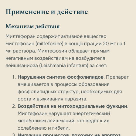
Применение и действие
Механизм действия
Милтефоран содержит активное вещество
милтефозин (miltefosine) в концентрации 20 мг на 1
мл раствора. Милтефозин обладает прямым
негативным воздействием на возбудителя
лейшманиоза (Leishmania infantum) за счёт:
Нарушения синтеза фосфолипидов
. Препарат
вмешивается в процессы образования
фосфолипидных структур, необходимых для
роста и выживания паразита.
Воздействия на митохондриальные функции
.
Милтефозин нарушает энергетический
метаболизм лейшманий, что ведёт к их
ослаблению и гибели.
Индукции процессов, похожих на апоптоз
.