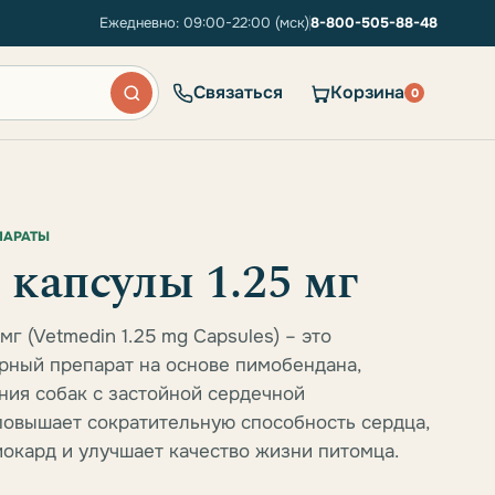
Ежедневно: 09:00-22:00 (мск)
8-800-505-88-48
Связаться
Корзина
0
ПАРАТЫ
капсулы 1.25 мг
мг (Vetmedin 1.25 mg Capsules) – это
рный препарат на основе пимобендана,
ия собак с застойной сердечной
повышает сократительную способность сердца,
иокард и улучшает качество жизни питомца.