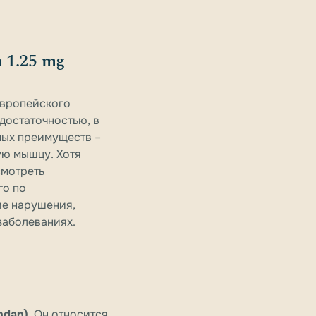
n 1.25 mg
 европейского
достаточностью, в
ных преимуществ –
ую мышцу. Хотя
смотреть
го по
ие нарушения,
заболеваниях.
ndan)
. Он относится