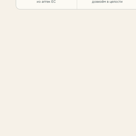
из аптек ЕС
довезём в целости