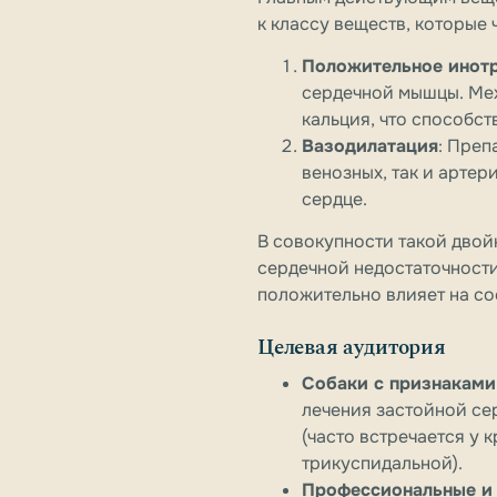
к классу веществ, которые
Положительное инотр
сердечной мышцы. Мех
кальция, что способс
Вазодилатация
: Преп
венозных, так и арте
сердце.
В совокупности такой дво
сердечной недостаточности
положительно влияет на со
Целевая аудитория
Собаки с признаками
лечения застойной се
(часто встречается у 
трикуспидальной).
Профессиональные и