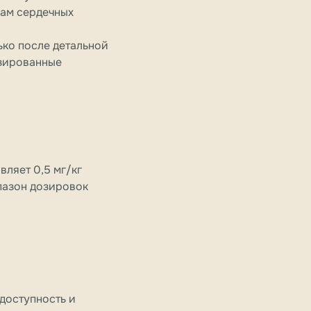
кам сердечных
ько после детальной
нзированные
авляет
0,5 мг/кг
апазон дозировок
доступность и