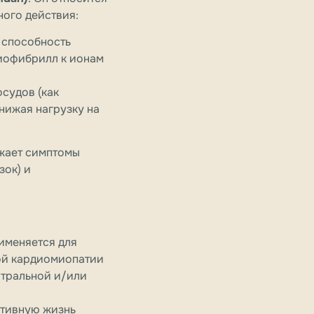
ного действия:
 способность
иофибрилл к ионам
судов (как
нижая нагрузку на
ижает симптомы
зок) и
рименяется для
ной кардиомиопатии
итральной и/или
ктивную жизнь