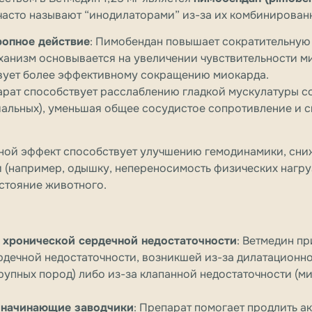
 часто называют “инодилаторами” из-за их комбинирован
опное действие
: Пимобендан повышает сократительную
анизм основывается на увеличении чувствительности м
твует более эффективному сокращению миокарда.
арат способствует расслаблению гладкой мускулатуры со
риальных), уменьшая общее сосудистое сопротивление и с
йной эффект способствует улучшению гемодинамики, сн
 (например, одышку, непереносимость физических нагру
стояние животного.
 хронической сердечной недостаточности
: Ветмедин п
рдечной недостаточности, возникшей из-за дилатацион
крупных пород) либо из-за клапанной недостаточности (м
 начинающие заводчики
: Препарат помогает продлить а