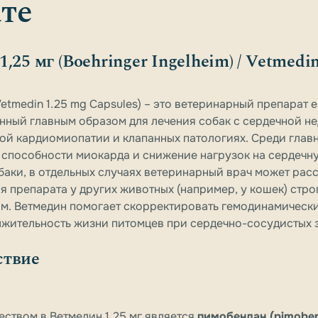
те
,25 мг (Boehringer Ingelheim) / Vetmedi
Vetmedin 1.25 mg Capsules) – это ветеринарный препарат
нный главным образом для лечения собак с сердечной не
ой кардиомиопатии и клапанных патологиях. Среди глав
 способности миокарда и снижение нагрузок на сердечн
баки, в отдельных случаях ветеринарный врач может рас
 препарата у других животных (например, у кошек) стро
м. Ветмедин помогает скорректировать гемодинамическ
лжительность жизни питомцев при сердечно-сосудистых 
ствие
ством в Ветмедин 1,25 мг является
пимобендан (pimobe