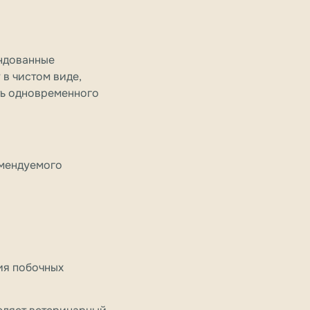
ендованные
 в чистом виде,
ть одновременного
омендуемого
ия побочных