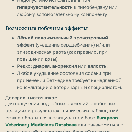
Недопустимо использовать при
гиперчувствительности
к пимобендану или
любому вспомогательному компоненту.
Возможные побочные эффекты
Лёгкий положительный хронотропный
эффект
(учащение сердцебиения) и/или
эпизодическая рвота (как правило, при
повышении дозы);
Редко:
диарея
,
анорексия
или
вялость
;
Любое ухудшение состояния собаки при
применении Ветмедина требует немедленной
консультации с ветеринарным специалистом.
Доверие к источникам
Для получения подробных сведений о побочных
реакциях и результатах клинических наблюдений
можно обратиться к официальной базе
European
Veterinary Medicines Database
или ознакомиться с
научными публикациями (см. блок «Ссылки на