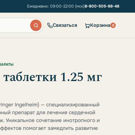
Ежедневно: 09:00-22:00 (мск)
8-800-505-88-48
Связаться
Корзина
0
ПАРАТЫ
таблетки 1.25 мг
ringer Ingelheim) — специализированный
рный препарат для лечения сердечной
ак. Уникальное сочетание инотропного и
ффектов помогает замедлить развитие