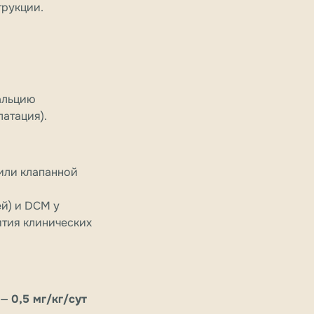
трукции.
альцию
атация).
или клапанной
ей) и DCM у
ития клинических
 —
0,5 мг/кг/сут