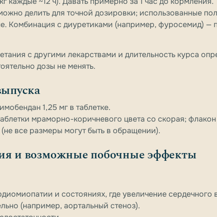
кг каждые ~12 ч). Давать примерно за 1 час до кормления.
 можно делить для точной дозировки; использованные п
. Комбинация с диуретиками (например, фуросемид) — 
етания с другими лекарствами и длительность курса опр
оятельно дозы не менять.
выпуска
имобендан 1,25 мг в таблетке.
аблетки мраморно-коричневого цвета со скорая; флакон
(не все размеры могут быть в обращении).
ния и возможные побочные эффекты
диомиопатии и состояниях, где увеличение сердечного
ьно (например, аортальный стеноз).