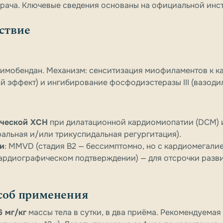
врача. Ключевые сведения основаны на официальной инс
йствие
имобендан. Механизм: сенситизация миофиламентов к к
 эффект) и ингибирование фосфодиэстеразы III (вазодил
ической ХСН
при дилатационной кардиомиопатии (DCM) 
ральная и/или трикуспидальная регургитация).
и
: MMVD (стадия B2 — бессимптомно, но с кардиомегали
ардиографическом подтверждении) — для отсрочки разв
особ применения
6 мг/кг
массы тела в сутки, в два приёма. Рекомендуемая