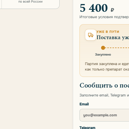
по всей России
5 400
₽
Итоговые условия подтве
УЖЕ В ПУТИ
Поставка уж
Закуплено
Партия закуплена и еде
как только препарат ок
Сообщить о по
Заполните email, Telegram
Email
Telegram