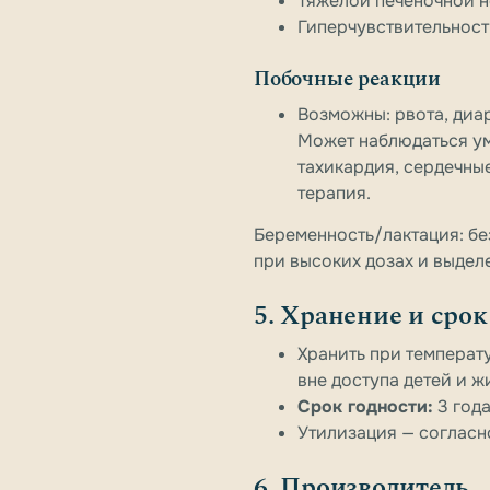
Тяжёлой печёночной н
Гиперчувствительност
Побочные реакции
Возможны: рвота, диа
Может наблюдаться у
тахикардия, сердечны
терапия.
Беременность/лактация:
бе
при высоких дозах и выдел
5. Хранение и срок
Хранить при температ
вне доступа детей и ж
Срок годности:
3 года
Утилизация — согласн
6. Производитель