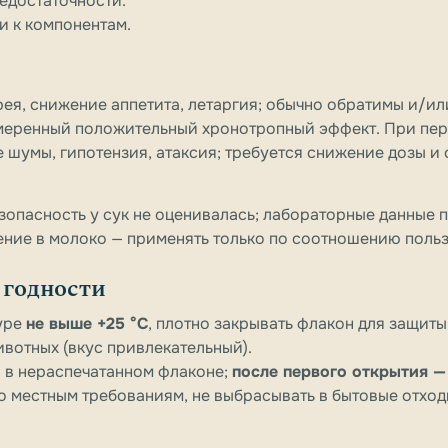
едостаточности.
и к компонентам.
рея, снижение аппетита, летаргия; обычно обратимы и/и
меренный положительный хронотропный эффект. При пе
е шумы, гипотензия, атаксия; требуется снижение дозы и
зопасность у сук не оценивалась; лабораторные данные 
ение в молоко — применять только по соотношению польз
 годности
уре
не выше +25 °C
, плотно закрывать флакон для защиты
ивотных (вкус привлекательный).
 в нераспечатанном флаконе;
после первого открытия —
о местным требованиям, не выбрасывать в бытовые отход