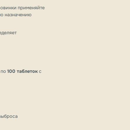
оловинки применяйте
по назначению
еделяет
 по
100 таблеток
с
 выброса