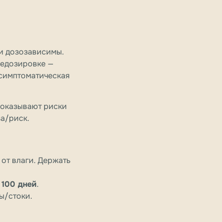
ли дозозависимы.
редозировке —
 симптоматическая
показывают риски
а/риск.
 от влаги. Держать
 100 дней
.
ы/стоки.