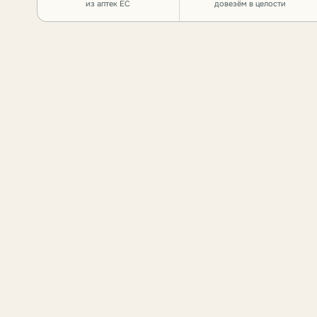
из аптек ЕС
довезём в целости