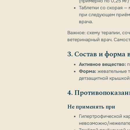
(примерно по 0,25 мг/
Таблетки со скорая —
при следующем приёме
врача.
Важное:
схему терапии, соч
ветеринарный врач. Самост
3. Состав и форма 
Активное вещество:
п
Форма:
жевательные т
детзащитной крышкой 
4. Противопоказа
Не применять при
Гипертрофической кар
невозможно/нежелател