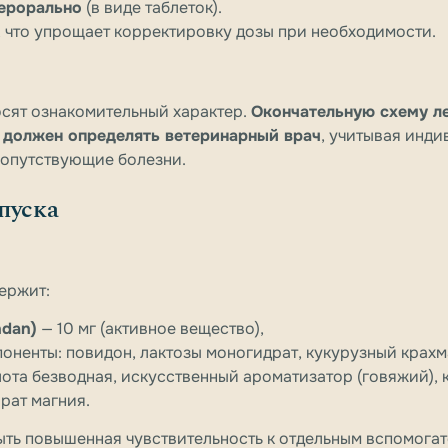
ерорально
(в виде таблеток).
, что упрощает корректировку дозы при необходимости.
осят ознакомительный характер.
Окончательную схему ле
 должен определять ветеринарный врач
, учитывая инд
сопутствующие болезни.
пуска
держит:
dan)
— 10 мг (активное вещество),
оненты: повидон, лактозы моногидрат, кукурузный крах
лота безводная, искусственный ароматизатор (говяжий),
рат магния.
ыть повышенная чувствительность к отдельным вспомога