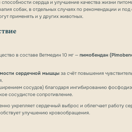
способности сердца и улучшение качества жизни питомц
рапия собак, в отдельных случаях по рекомендации и под
огут применять и у других животных.
ствие
ество в составе Ветмедин 10 мг —
пимобендан (Pimoben
мости сердечной мышцы
за счёт повышения чувствител
я.
ширением сосудов) благодаря ингибированию фосфодиэст
кое сосудистое сопротивление.
енно укрепляет сердечный выброс и облегчает работу се
особствует улучшению кровообращения.