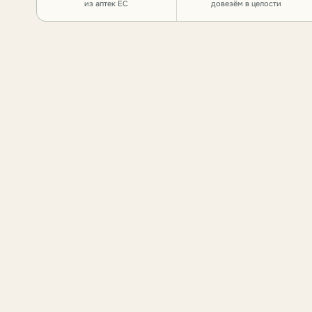
из аптек ЕС
довезём в целости