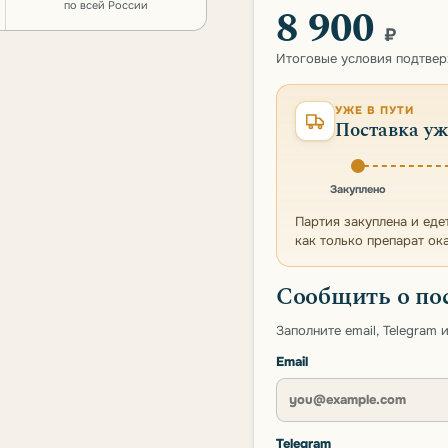
по всей России
8 900
₽
Итоговые условия подтве
УЖЕ В ПУТИ
Поставка уж
Закуплено
Партия закуплена и еде
как только препарат ок
Сообщить о по
Заполните email, Telegram
Email
Telegram