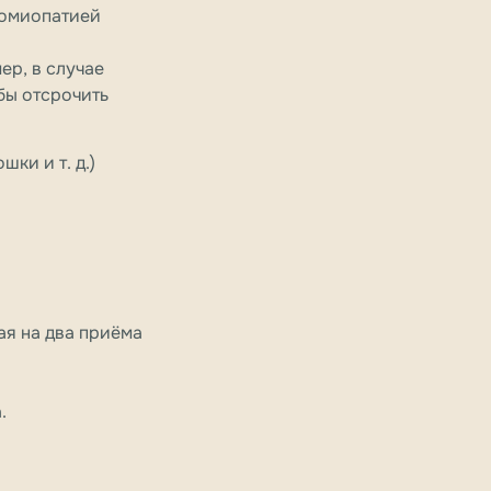
иомиопатией
ер, в случае
бы отсрочить
ки и т. д.)
ая на два приёма
.