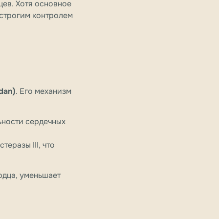
ев. Хотя основное
 строгим контролем
dan)
. Его механизм
ьности сердечных
еразы III, что
рдца, уменьшает