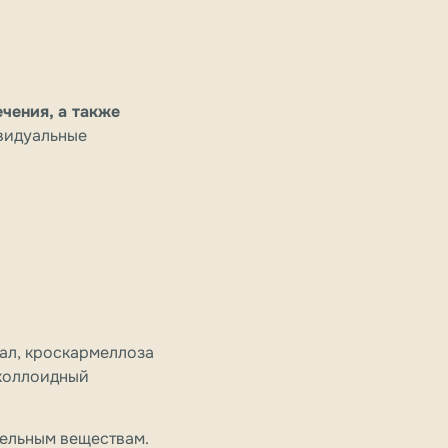
чения, а также
ивидуальные
мал, кроскармеллоза
 коллоидный
тельным веществам.