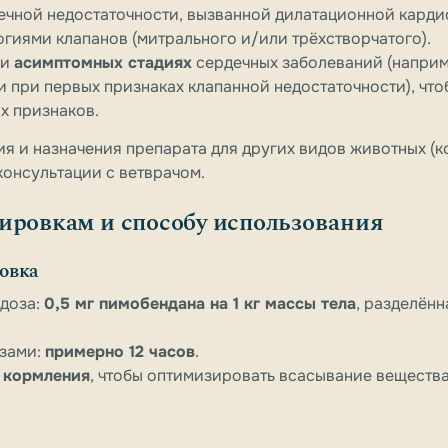
ечной недостаточности, вызванной дилатационной кард
огиями клапанов (митрального и/или трёхстворчатого).
ри
асимптомных стадиях
сердечных заболеваний (наприм
и при первых признаках клапанной недостаточности), что
х признаков.
 и назначения препарата для других видов животных (кош
консультации с ветврачом.
ировкам и способу использования
овка
 доза:
0,5 мг пимобендана на 1 кг массы тела
, разделённ
зами:
примерно 12 часов
.
о кормления
, чтобы оптимизировать всасывание вещества