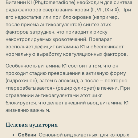
Витамин К1 (Phytomenadione) необходим для синтеза
ряда факторов свертывания крови (II, VII, IX и X). При
его недостатке или при блокировке (например,
после приема антикоагулянтов) синтез этих
факторов затруднен, что приводит к риску
неконтролируемых кровотечений. Препарат
восполняет дефицит витамина K1 и обеспечивает
нормальную выработку коагуляционных факторов.
Особенность витамина K1 состоит в том, что он
проходит стадию превращения в активную форму
(гидрохинон), затем в эпоксид, а после — повторно
«перерабатывается» (рециркулирует) в печени. При
отравлении антикоагулянтами этот цикл
блокируется, что делает внешний ввод витамина K1
жизненно важным.
Целевая аудитория
Собаки
: Основной вид животных, для которых