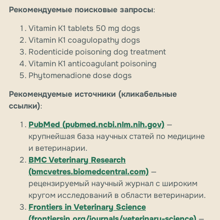
Рекомендуемые поисковые запросы
:
Vitamin K1 tablets 50 mg dogs
Vitamin K1 coagulopathy dogs
Rodenticide poisoning dog treatment
Vitamin K1 anticoagulant poisoning
Phytomenadione dose dogs
Рекомендуемые источники (кликабельные
ссылки)
:
PubMed (pubmed.ncbi.nlm.nih.gov)
—
крупнейшая база научных статей по медицине
и ветеринарии.
BMC Veterinary Research
(bmcvetres.biomedcentral.com)
—
рецензируемый научный журнал с широким
кругом исследований в области ветеринарии.
Frontiers in Veterinary Science
(frontiersin.org/journals/veterinary-science)
—