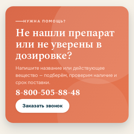
НУЖНА ПОМОЩЬ?
Не нашли препарат
или не уверены в
дозировке?
Напишите название или действующее
вещество — подберём, проверим наличие и
срок поставки.
8-800-505-88-48
Заказать звонок