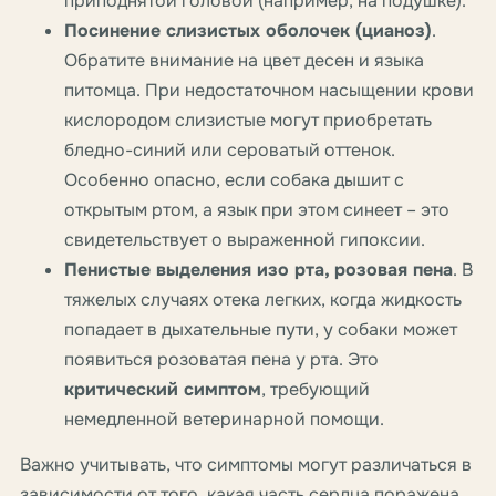
приподнятой головой (например, на подушке).
Посинение слизистых оболочек (цианоз)
.
Обратите внимание на цвет десен и языка
питомца. При недостаточном насыщении крови
кислородом слизистые могут приобретать
бледно-синий или сероватый оттенок.
Особенно опасно, если собака дышит с
открытым ртом, а язык при этом синеет – это
свидетельствует о выраженной гипоксии.
Пенистые выделения изо рта, розовая пена
. В
тяжелых случаях отека легких, когда жидкость
попадает в дыхательные пути, у собаки может
появиться розоватая пена у рта. Это
критический симптом
, требующий
немедленной ветеринарной помощи.
Важно учитывать, что симптомы могут различаться в
зависимости от того, какая часть сердца поражена.