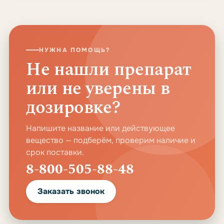
НУЖНА ПОМОЩЬ?
Не нашли препарат
или не уверены в
дозировке?
Напишите название или действующее
вещество — подберём, проверим наличие и
срок поставки.
8-800-505-88-48
Заказать звонок