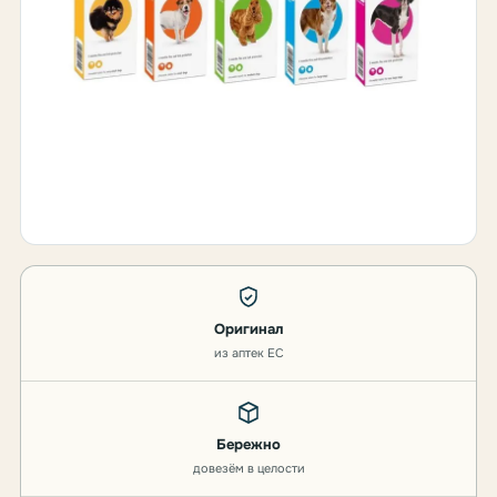
Оригинал
из аптек ЕС
Бережно
довезём в целости