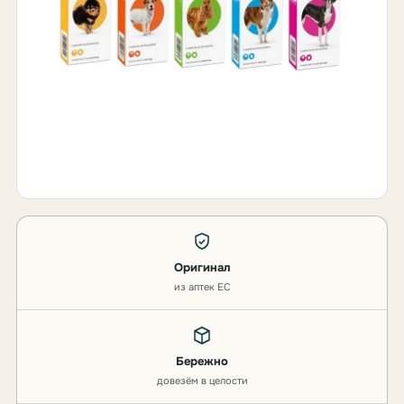
Оригинал
из аптек ЕС
Бережно
довезём в целости