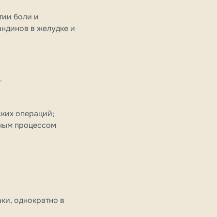
тии боли и
андинов в желудке и
.
ских операций;
ьным процессом
аки, однократно в