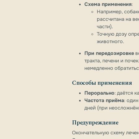
Схема применения
:
Например, собаке 
рассчитана на ве
части).
Точную дозу опре
животного.
При передозировке
в
тракта, печени и поче
немедленно обратитьс
Способы применения
Перорально
: даётся 
Частота приёма
: оди
дней (при неосложнён
Предупреждение
Окончательную схему лечен