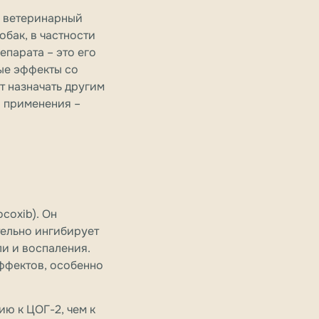
ий ветеринарный
обак, в частности
парата – это его
ые эффекты со
т назначать другим
а применения –
coxib). Он
тельно ингибирует
ли и воспаления.
ффектов, особенно
ию к ЦОГ-2, чем к