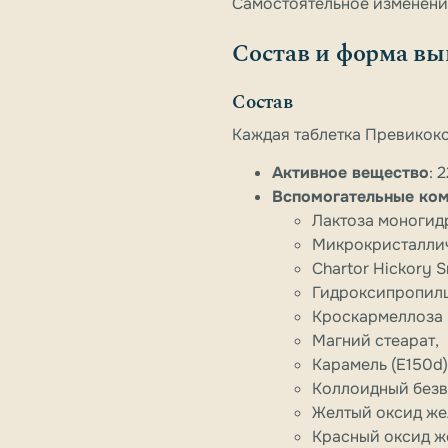
Самостоятельное изменени
Состав и форма вы
Состав
Каждая таблетка Превикокс 
Активное вещество
: 
Вспомогательные ко
Лактоза моногид
Микрокристаллич
Chartor Hickory 
Гидроксипропил
Кроскармеллоза 
Магний стеарат,
Карамель (E150d)
Коллоидный безв
Желтый оксид жел
Красный оксид же