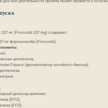
е доз или длительности приёма может привести к ослож
пуска
227 мг (Firocoxib 227 mg) содержит:
227 мг фирококсиба (Firocoxib).
мпоненты
:
рат,
еская целлюлоза,
Smoke Flavour (ароматизатор копчёного бекона),
целлюлоза,
натрия,
,
одный диоксид кремния,
еза (E172),
леза (E172).