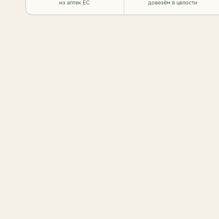
из аптек ЕС
довезём в целости