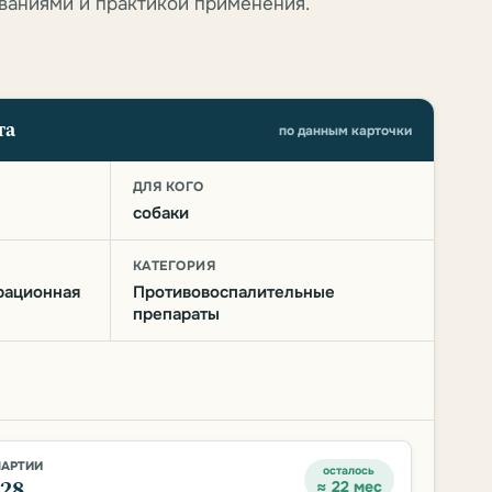
ваниями и практикой применения.
та
по данным карточки
О
ДЛЯ КОГО
собаки
КАТЕГОРИЯ
рационная
Противовоспалительные
препараты
ПАРТИИ
осталось
028
≈ 22 мес