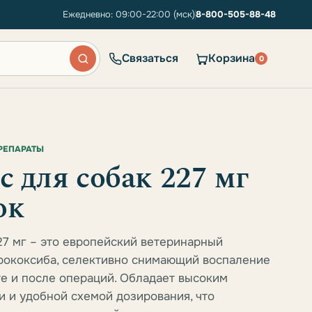
Ежедневно: 09:00-22:00 (мск)
8-800-505-88-48
Связаться
Корзина
0
РЕПАРАТЫ
 для собак 227 мг
ок
27 мг – это европейский ветеринарный
рококсиба, селективно снимающий воспаление
те и после операций. Обладает высоким
 и удобной схемой дозирования, что