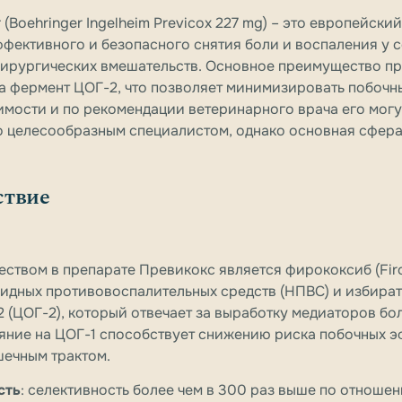
 (Boehringer Ingelheim Previcox 227 mg) – это европейск
ффективного и безопасного снятия боли и воспаления у с
хирургических вмешательств. Основное преимущество пре
а фермент ЦОГ-2, что позволяет минимизировать побочн
мости и по рекомендации ветеринарного врача его могу
о целесообразным специалистом, однако основная сфер
ствие
твом в препарате Превикокс является фирококсиб (Firo
оидных противовоспалительных средств (НПВС) и избира
 (ЦОГ-2), который отвечает за выработку медиаторов бо
яние на ЦОГ-1 способствует снижению риска побочных э
шечным трактом.
сть
: селективность более чем в 300 раз выше по отношен