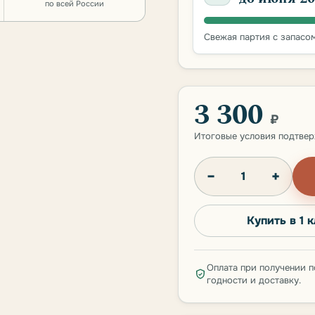
по всей России
Свежая партия с запасом
3 300
₽
Итоговые условия подтве
−
+
Купить в 1 
Оплата при получении п
годности и доставку.