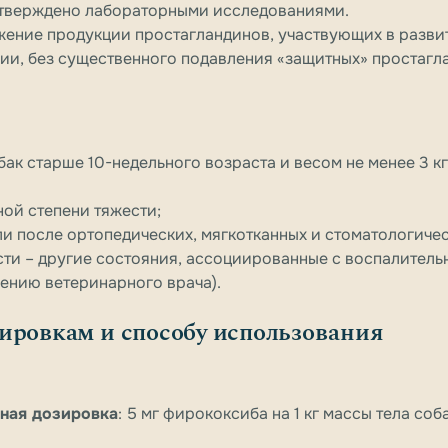
одтверждено лабораторными исследованиями.
ижение продукции простагландинов, участвующих в разви
ии, без существенного подавления «защитных» простагл
обак старше 10-недельного возраста и весом не менее 3 кг
ой степени тяжести;
и после ортопедических, мягкотканных и стоматологиче
ти – другие состояния, ассоциированные с воспалител
чению ветеринарного врача).
ировкам и способу использования
ная дозировка
: 5 мг фирококсиба на 1 кг массы тела соб