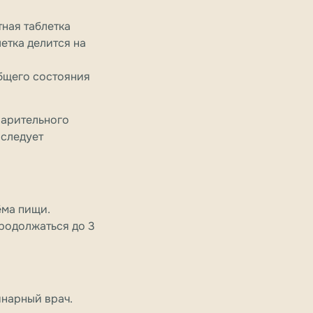
тная таблетка
етка делится на
общего состояния
варительного
 следует
иёма пищи.
продолжаться до 3
инарный врач.