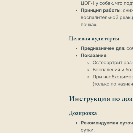
ЦОГ-1 у собак, что п
Принцип работы
: сн
воспалительной реакц
почках.
Целевая аудитория
Предназначен для
: с
Показания
:
Остеоартрит разн
Воспаления и бол
При необходимос
(только по назна
Инструкция по доз
Дозировка
Рекомендуемая суточ
сутки.