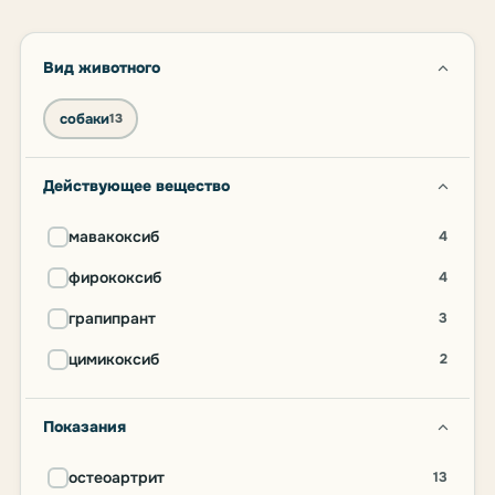
Вид животного
собаки
13
Действующее вещество
мавакоксиб
4
фирококсиб
4
грапипрант
3
цимикоксиб
2
Показания
остеоартрит
13