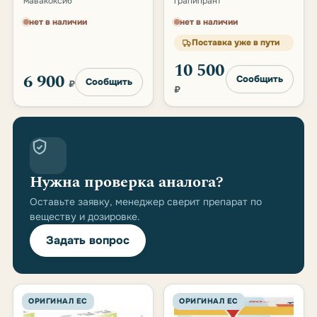
мавакоксиб
грапипрант
нет в наличии
нет в наличии
Поставка уже в пути
10 500
6 900
Сообщить
Сообщить
₽
₽
Нужна проверка аналога?
Оставьте заявку, менеджер сверит препарат по
веществу и дозировке.
Задать вопрос
ОРИГИНАЛ ЕС
ОРИГИНАЛ ЕС