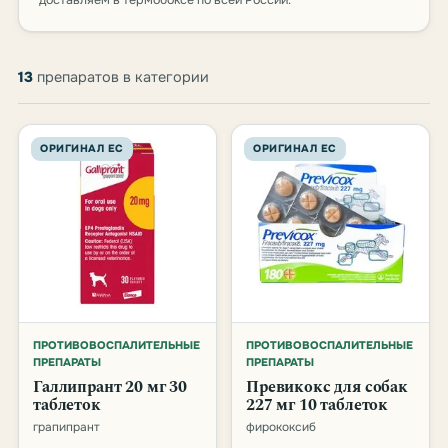
доставляем в термобоксе по всей России.
Товары категории Противовоспалит
13
препаратов в категории
ОРИГИНАЛ ЕС
ОРИГИНАЛ ЕС
ПРОТИВОВОСПАЛИТЕЛЬНЫЕ
ПРОТИВОВОСПАЛИТЕЛЬНЫЕ
ПРЕПАРАТЫ
ПРЕПАРАТЫ
Галлипрант 20 мг 30
Превикокс для собак
таблеток
227 мг 10 таблеток
грапипрант
фирококсиб