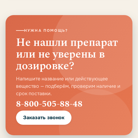
НУЖНА ПОМОЩЬ?
Не нашли препарат
или не уверены в
дозировке?
Напишите название или действующее
вещество — подберём, проверим наличие и
срок поставки.
8-800-505-88-48
Заказать звонок