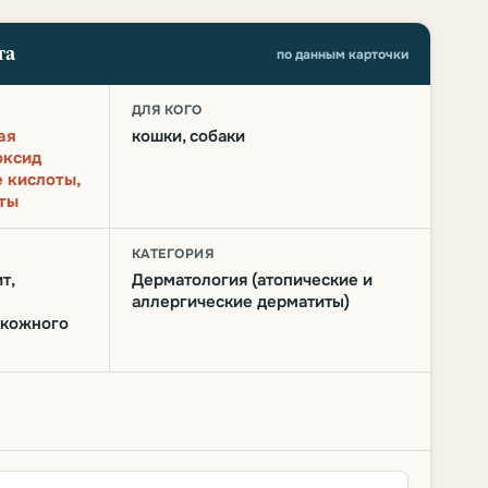
та
по данным карточки
О
ДЛЯ КОГО
ая
кошки, собаки
оксид
 кислоты,
ты
КАТЕГОРИЯ
т,
Дерматология (атопические и
аллергические дерматиты)
 кожного