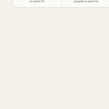
из аптек ЕС
довезём в целости