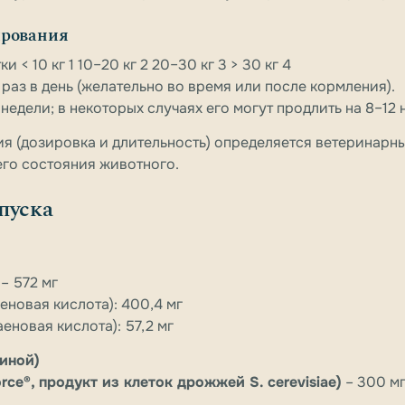
ирования
 < 10 кг 1 10–20 кг 2 20–30 кг 3 > 30 кг 4
н раз в день (желательно во время или после кормления).
4 недели; в некоторых случаях его могут продлить на 8–12 
ния (дозировка и длительность) определяется ветеринарн
го состояния животного.
пуска
– 572 мг
еновая кислота): 400,4 мг
еновая кислота): 57,2 мг
иной)
rce®, продукт из клеток дрожжей S. cerevisiae)
– 300 м