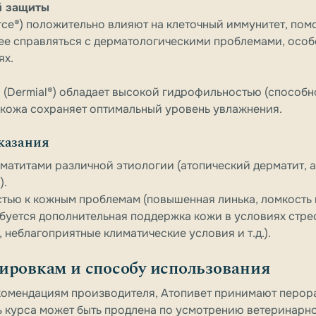
й защиты
rce®) положительно влияют на клеточный иммунитет, пом
е справляться с дерматологическими проблемами, особ
ях.
 (Dermial®) обладает высокой гидрофильностью (способн
у кожа сохраняет оптимальный уровень увлажнения.
оказания
матитами различной этиологии (атопический дерматит, 
).
тью к кожным проблемам (повышенная линька, ломкость ш
буется дополнительная поддержка кожи в условиях стр
 неблагоприятные климатические условия и т.д.).
ировкам и способу использования
омендациям производителя, Атопивет принимают перора
 курса может быть продлена по усмотрению ветеринарно