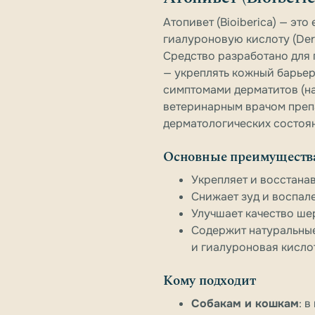
Атопивет (Bioiberica) — э
гиалуроновую кислоту (Derm
Средство разработано для 
— укреплять кожный барьер,
симптомами дерматитов (на
ветеринарным врачом преп
дерматологических состоя
Основные преимуществ
Укрепляет и восстана
Снижает зуд и воспал
Улучшает качество ше
Содержит натуральные
и гиалуроновая кислот
Кому подходит
Собакам и кошкам
: 