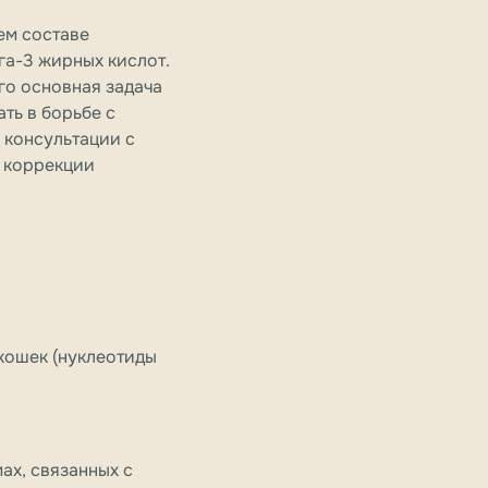
ем составе
ега-3 жирных кислот.
го основная задача
ть в борьбе с
 консультации с
 коррекции
кошек (нуклеотиды
ах, связанных с