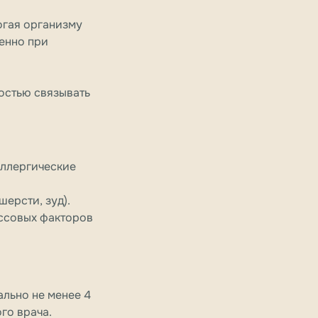
огая организму
енно при
остью связывать
аллергические
ерсти, зуд).
ессовых факторов
льно не менее 4
го врача.