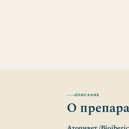
ОПИСАНИЕ
О препара
Атопивет (Bioiberic