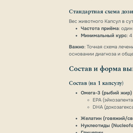
Стандартная схема доз
Вес животного Капсул в сутки
Частота приёма
: оди
Минимальный курс
: 
Важно
: Точная схема лече
основании диагноза и обще
Состав и форма вы
Состав (на 1 капсулу)
Омега-3 (рыбий жир)
EPA (эйкозапента
DHA (докозагекса
Желатин (говяжий/св
Нуклеотиды (Nucleofo
Глицерин