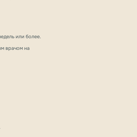
недель или более.
ым врачом на
г