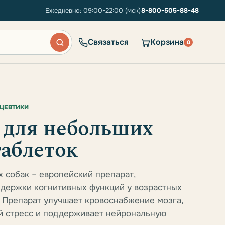
Ежедневно: 09:00-22:00 (мск)
8-800-505-88-48
Связаться
Корзина
0
ИЦЕВТИКИ
 для небольших
таблеток
х собак – европейский препарат,
держки когнитивных функций у возрастных
 Препарат улучшает кровоснабжение мозга,
й стресс и поддерживает нейрональную