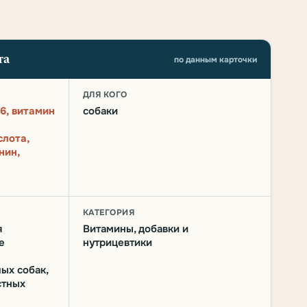
та
по данным карточки
О
ДЛЯ КОГО
b6, витамин
собаки
слота,
нин,
КАТЕГОРИЯ
я
Витамины, добавки и
е
нутрицевтики
ых собак,
стных