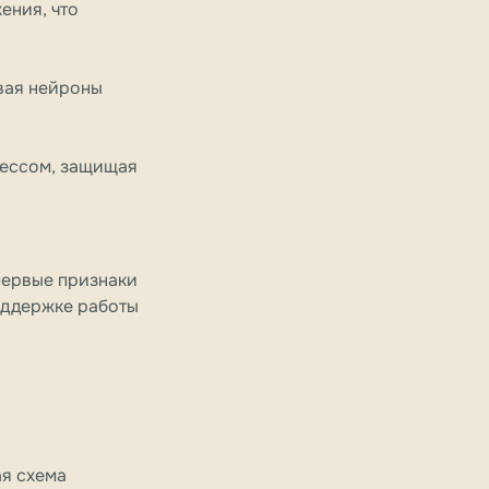
ения, что
вая нейроны
рессом, защищая
 первые признаки
оддержке работы
ая схема