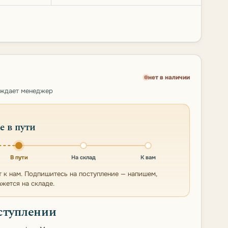
нет в наличии
рждает менеджер
е в пути
В пути
На склад
К вам
т к нам. Подпишитесь на поступление — напишем,
ажется на складе.
ступлении