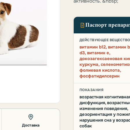
активность. &nbsp;
Паспорт препара
ДЕЙСТВУЮЩЕЕ ВЕЩЕСТВ
витамин b12, витамин 
d3, витамин e,
докозагексаеновая ки
куркума, селенометио
фолиевая кислота,
фосфатидилсерин
ПОКАЗАНИЯ
возрастная когнитивна
дисфункция, возрастны
изменения поведения,
дезориентация у пожил
нарушения сна у возра
Доставка
собак