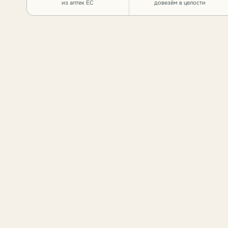
из аптек ЕС
довезём в целости