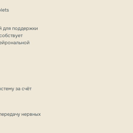
lets
ый для поддержки
собствует
нейрональной
стему за счёт
передачу нервных