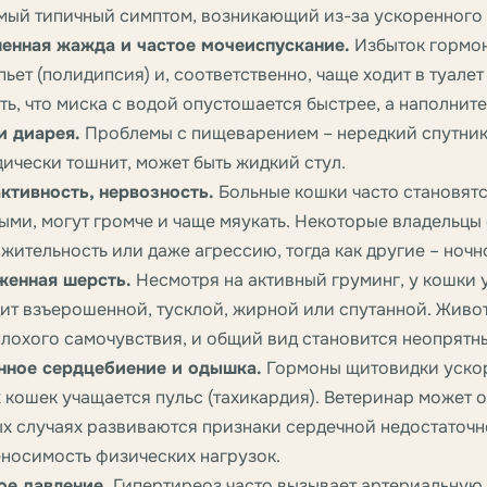
мый типичный симптом, возникающий из-за ускоренного
енная жажда и частое мочеиспускание.
Избыток гормон
пьет (полидипсия) и, соответственно, чаще ходит в туалет
ть, что миска с водой опустошается быстрее, а наполните
и диарея.
Проблемы с пищеварением – нередкий спутник
ически тошнит, может быть жидкий стул.
ктивность, нервозность.
Больные кошки часто становят
ыми, могут громче и чаще мяукать. Некоторые владельцы
жительность или даже агрессию, тогда как другие – ночн
женная шерсть.
Несмотря на активный груминг, у кошки 
ит взъерошенной, тусклой, жирной или спутанной. Жив
плохого самочувствия, и общий вид становится неопрятн
нное сердцебиение и одышка.
Гормоны щитовидки ускор
 кошек учащается пульс (тахикардия). Ветеринар может 
х случаях развиваются признаки сердечной недостаточно
носимость физических нагрузок.
ое давление.
Гипертиреоз часто вызывает артериальную