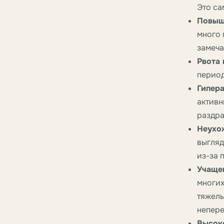
Это са
Повыш
много 
замеча
Рвота 
период
Гипера
активн
раздра
Неухо
выгляд
из-за 
Учаще
многих
тяжелы
непере
Высок