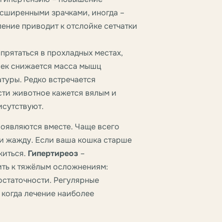
асширенными зрачками, иногда –
ение приводит к отслойке сетчатки
рятаться в прохладных местах,
шек снижается масса мышц
туры. Редко встречается
сти животное кажется вялым и
исутствуют.
роявляются вместе. Чаще всего
 и жажду. Если ваша кошка старше
житься.
Гипертиреоз
–
ить к тяжёлым осложнениям:
остаточности. Регулярные
 когда лечение наиболее