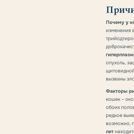
Причи
Почему у к
изменения 
трийодтиро
доброкачес
гиперплази
опухоль, з
щитовидной
вызваны зло
Факторы ри
кошек – око
обоих поло
редкое выя
возможно, г
лет
находитс