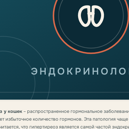
ЭНДОКРИНОЛО
з у кошек
– распространенное гормональное заболевани
т избыточное количество гормонов. Эта патология чаще
читается, что гипертиреоз является самой частой эндок