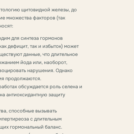
атологию щитовидной железы, до
ие множества факторов (так
носят:
дим для синтеза гормонов
ак дефицит, так и избыток) может
ществуют данные, что длительное
жанием йода или, наоборот,
воцировать нарушения. Однако
ния продолжаются.
работах обсуждается роль селена и
 на антиоксидантную защиту
тва, способные вызывать
ипертиреоза с длительным
щих гормональный баланс.