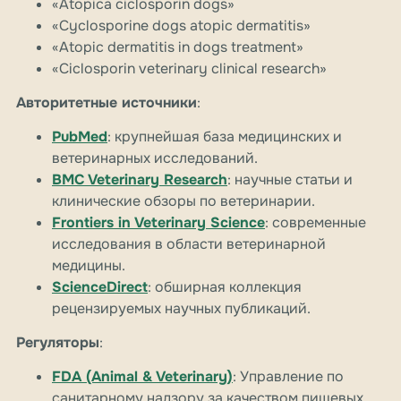
«Atopica ciclosporin dogs»
«Cyclosporine dogs atopic dermatitis»
«Atopic dermatitis in dogs treatment»
«Ciclosporin veterinary clinical research»
Авторитетные источники
:
PubMed
: крупнейшая база медицинских и
ветеринарных исследований.
BMC Veterinary Research
: научные статьи и
клинические обзоры по ветеринарии.
Frontiers in Veterinary Science
: современные
исследования в области ветеринарной
медицины.
ScienceDirect
: обширная коллекция
рецензируемых научных публикаций.
Регуляторы
:
FDA (Animal & Veterinary)
: Управление по
санитарному надзору за качеством пищевых