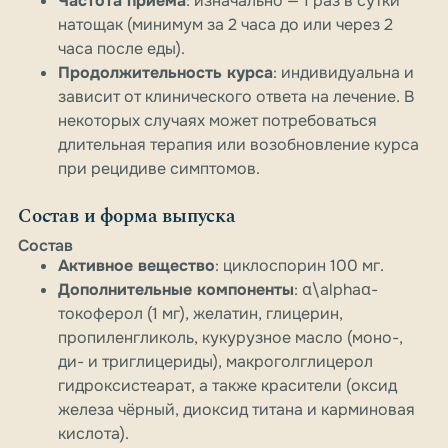
Частота приёма
: изначально — 1 раз в сутки
натощак (минимум за 2 часа до или через 2
часа после еды).
Продолжительность курса
: индивидуальна и
зависит от клинического ответа на лечение. В
некоторых случаях может потребоваться
длительная терапия или возобновление курса
при рецидиве симптомов.
Состав и форма выпуска
Состав
Активное вещество
: циклоспорин 100 мг.
Дополнительные компоненты
:
α\alpha
α
-
токоферол (1 мг), желатин, глицерин,
пропиленгликоль, кукурузное масло (моно-,
ди- и триглицериды), макроголглицерол
гидроксистеарат, а также красители (оксид
железа чёрный, диоксид титана и карминовая
кислота).