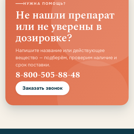
НУЖНА ПОМОЩЬ?
Не нашли препарат
или не уверены в
дозировке?
Напишите название или действующее
вещество — подберём, проверим наличие и
срок поставки.
8-800-505-88-48
Заказать звонок