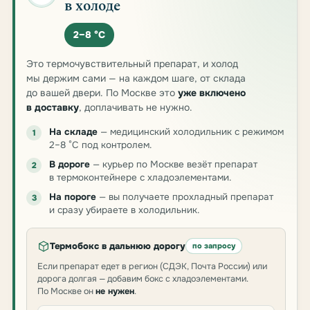
в холоде
2–8 °C
Это термочувствительный препарат, и холод
мы держим сами — на каждом шаге, от склада
до вашей двери. По Москве это
уже включено
в доставку
, доплачивать не нужно.
На складе
— медицинский холодильник с режимом
1
2–8 °C под контролем.
В дороге
— курьер по Москве везёт препарат
2
в термоконтейнере с хладоэлементами.
На пороге
— вы получаете прохладный препарат
3
и сразу убираете в холодильник.
Термобокс в дальнюю дорогу
по запросу
Если препарат едет в регион (СДЭК, Почта России) или
дорога долгая — добавим бокс с хладоэлементами.
По Москве он
не нужен
.