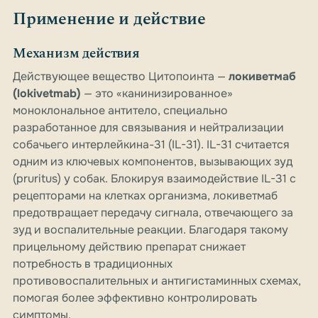
Применение и действие
Механизм действия
Действующее вещество Цитопоинта —
локиветмаб
(lokivetmab)
— это «канинизированное»
моноклональное антитело, специально
разработанное для связывания и нейтрализации
собачьего интерлейкина-31 (IL-31). IL-31 считается
одним из ключевых компонентов, вызывающих зуд
(pruritus) у собак. Блокируя взаимодействие IL-31 с
рецепторами на клетках организма, локиветмаб
предотвращает передачу сигнала, отвечающего за
зуд и воспалительные реакции. Благодаря такому
прицельному действию препарат снижает
потребность в традиционных
противовоспалительных и антигистаминных схемах,
помогая более эффективно контролировать
симптомы.