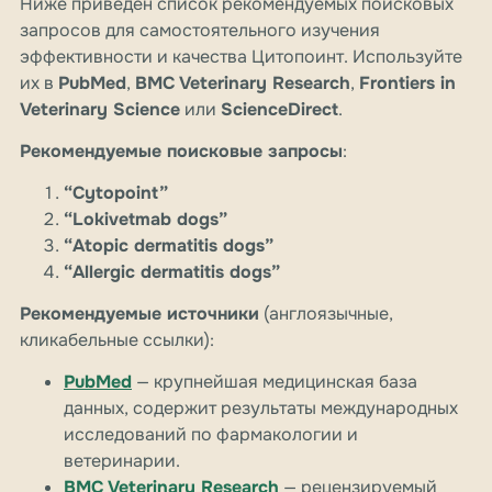
Ниже приведён список рекомендуемых поисковых
запросов для самостоятельного изучения
эффективности и качества Цитопоинт. Используйте
их в
PubMed
,
BMC Veterinary Research
,
Frontiers in
Veterinary Science
или
ScienceDirect
.
Рекомендуемые поисковые запросы
:
“Cytopoint”
“Lokivetmab dogs”
“Atopic dermatitis dogs”
“Allergic dermatitis dogs”
Рекомендуемые источники
(англоязычные,
кликабельные ссылки):
PubMed
— крупнейшая медицинская база
данных, содержит результаты международных
исследований по фармакологии и
ветеринарии.
BMC Veterinary Research
— рецензируемый