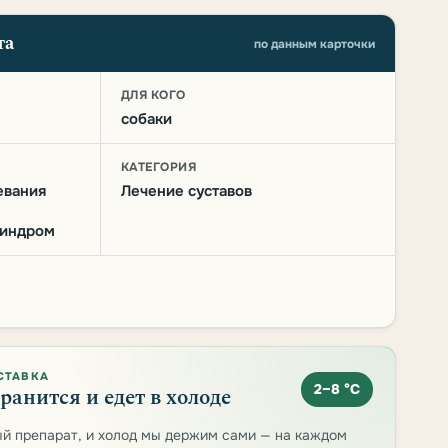
та
по данным карточки
О
ДЛЯ КОГО
собаки
КАТЕГОРИЯ
евания
Лечение суставов
синдром
СТАВКА
2–8 °C
ранится и едет в холоде
й препарат, и холод мы держим сами — на каждом