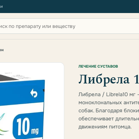
ии
 по сайту
он
ЛЕЧЕНИЕ СУСТАВОВ
Либрела 1
Либрела / Librela10 мг
моноклональных антите
собак. Благодаря блок
обеспечивает длительн
движениям питомца.