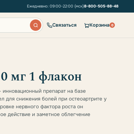
Ежедневно: 09:00-22:00 (мск)
8-800-505-88-48
Связаться
Корзина
0
0 мг 1 флакон
 – инновационный препарат на базе
л для снижения болей при остеоартрите у
ировке нервного фактора роста он
ое действие и заметное облегчение