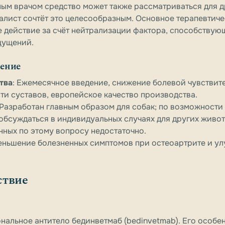
ым врачом средство может также рассматриваться для д
алист сочтёт это целесообразным. Основное терапевтич
 действие за счёт нейтрализации фактора, способствую
щущений.
чение
тва
: Ежемесячное введение, снижение болевой чувствит
и суставов, европейское качество производства.
 Разработан главным образом для собак; по возможности
обсуждаться в индивидуальных случаях для других живот
нных по этому вопросу недостаточно.
меньшение болезненных симптомов при остеоартрите и у
ствие
альное антитело бединветмаб (bedinvetmab). Его особе