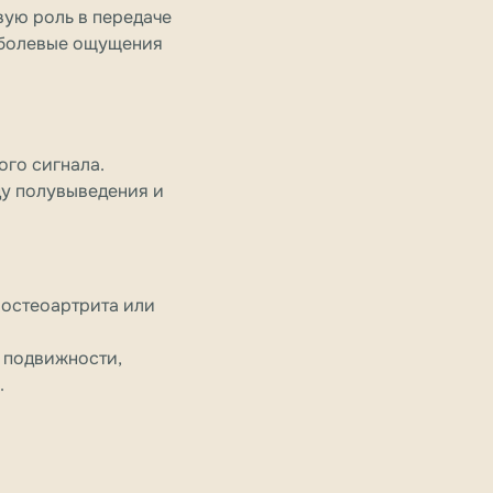
вую роль в передаче
 болевые ощущения
го сигнала.
ду полувыведения и
т остеоартрита или
я подвижности,
.