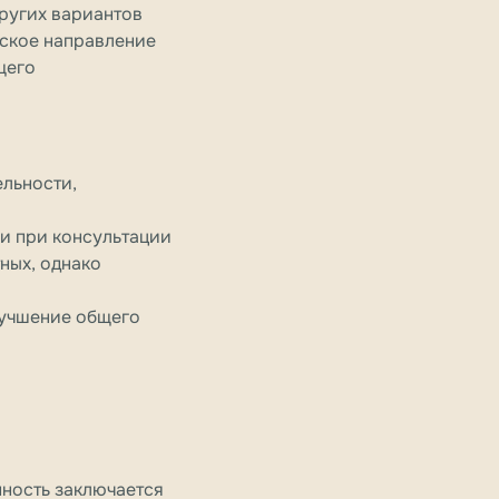
ругих вариантов
еское направление
щего
ельности,
 и при консультации
ных, однако
лучшение общего
нность заключается