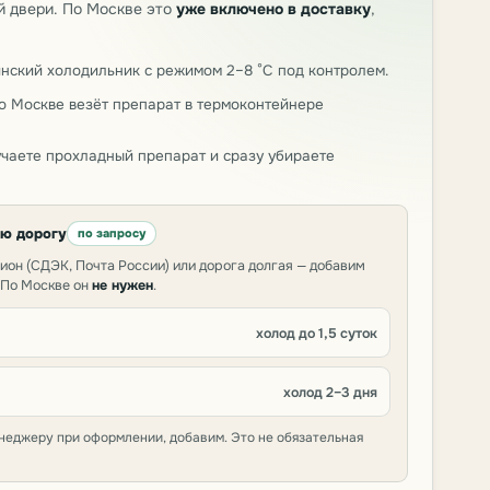
й двери. По Москве это
уже включено в доставку
,
нский холодильник с режимом 2–8 °C под контролем.
о Москве везёт препарат в термоконтейнере
чаете прохладный препарат и сразу убираете
юю дорогу
по запросу
гион (СДЭК, Почта России) или дорога долгая — добавим
 По Москве он
не нужен
.
холод до 1,5 суток
холод 2–3 дня
неджеру при оформлении, добавим. Это не обязательная