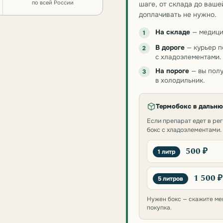
по всей России
шаге, от склада до ваше
доплачивать не нужно.
На складе
— медици
1
В дороге
— курьер п
2
с хладоэлементами.
На пороге
— вы полу
3
в холодильник.
Термобокс в дальн
Если препарат едет в ре
бокс с хладоэлементами.
500 ₽
1 литр
1 500 ₽
5 литров
Нужен бокс — скажите ме
покупка.