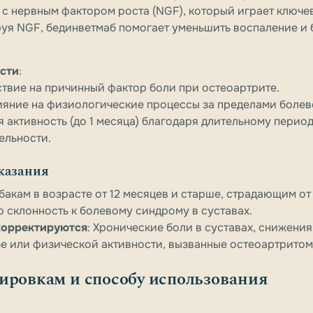
 с нервным фактором роста (NGF), который играет ключе
руя NGF, бединветмаб помогает уменьшить воспаление и
сти
:
ствие на причинный фактор боли при остеоартрите.
яние на физиологические процессы за пределами болево
 активность (до 1 месяца) благодаря длительному перио
ельности.
оказания
обакам в возрасте от 12 месяцев и старше, страдающим о
склонность к болевому синдрому в суставах.
корректируются
: Хронические боли в суставах, снижени
е или физической активности, вызванные остеоартритом
ировкам и способу использования