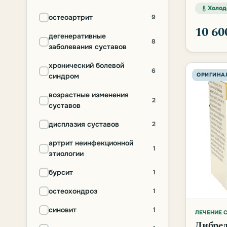
Холод
остеоартрит
9
10 6
дегенеративные
8
заболевания суставов
хронический болевой
6
синдром
ОРИГИНА
возрастные изменения
2
суставов
дисплазия суставов
2
артрит неинфекционной
1
этиологии
бурсит
1
остеохондроз
1
синовит
1
ЛЕЧЕНИЕ 
Либрел