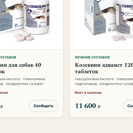
СУСТАВОВ
ЛЕЧЕНИЕ СУСТАВОВ
ин для собак 40
Козеквин адванст 12
ок
таблеток
вая кислота · глюкозамина
гиалуроновая кислота · глюкоза
ид · хондроитина сульфат
гидрохлорид · хондроитина суль
личии
нет в наличии
0
11 600
Сообщить
Со
₽
₽