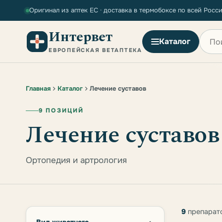
Оригинал из аптек ЕС · доставка в термобоксе по всей Росс
Интервет
Поиск
Каталог
ЕВРОПЕЙСКАЯ ВЕТАПТЕКА
Главная
Каталог
Лечение суставов
9 ПОЗИЦИЙ
Лечение суставо
Ортопедия и артрология
9
препарато
Товары