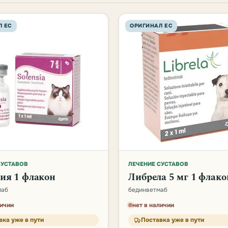
Л ЕС
ОРИГИНАЛ ЕС
СУСТАВОВ
ЛЕЧЕНИЕ СУСТАВОВ
ия 1 флакон
Либрела 5 мг 1 флако
маб
бединветмаб
личии
нет в наличии
вка уже в пути
Поставка уже в пути