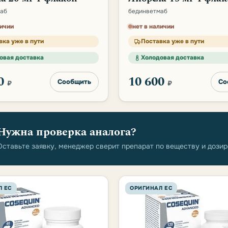
аб
бединветмаб
личии
нет в наличии
вка уже в пути
Поставка уже в пути
овая доставка
Холодовая доставка
00
10 600
Сообщить
Со
₽
₽
Нужна проверка аналога?
Оставьте заявку, менеджер сверит препарат по веществу и дозир
Л ЕС
ОРИГИНАЛ ЕС