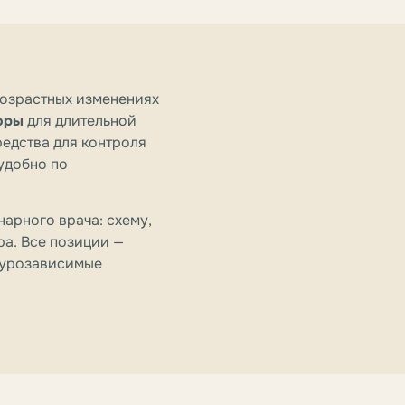
возрастных изменениях
оры
для длительной
едства для контроля
удобно по
арного врача: схему,
ра. Все позиции —
атурозависимые