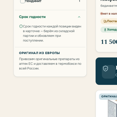
тендинит
1
бединветм
нет в на
Срок годности
Поста
Срок годности каждой позиции виден
Холод
в карточке — берём из складской
партии и обновляем при
11 5
поступлении.
ОРИГИНАЛ ИЗ ЕВРОПЫ
Привозим оригинальные препараты из
аптек ЕС и доставляем в термобоксе по
всей России.
ОРИГИНА