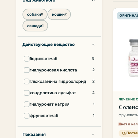
Вид животного
собаки
кошки
8
2
ОРИГИНА
лошади
1
Действующее вещество
бединветмаб
5
гиалуроновая кислота
2
глюкозамина гидрохлорид
2
хондроитина сульфат
2
ЛЕЧЕНИЕ 
гиалуронат натрия
1
Соленс
фруневет
фруневетмаб
1
нет в на
Поста
Показания