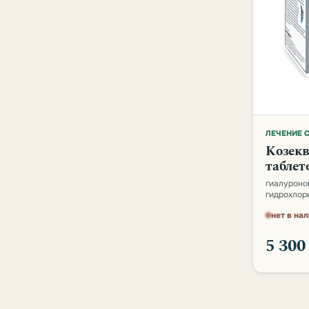
ЛЕЧЕНИЕ 
Козекв
таблет
гиалуроно
гидрохлор
нет в на
5 30