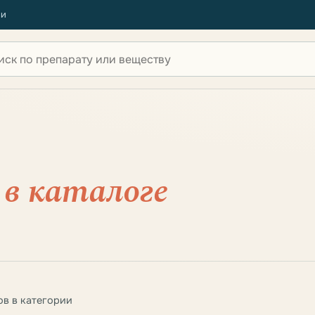
ии
 по сайту
в
в каталоге
в в категории
 категории Лечение суставов