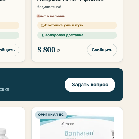
бединветмаб
нет в наличии
Поставка уже в пути
Холодовая доставка
8 800
общить
Сообщить
₽
Задать вопрос
овке.
ОРИГИНАЛ ЕС