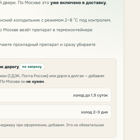
й двери. По Москве это
уже включено в доставку
,
нский холодильник с режимом 2–8 °C под контролем.
о Москве везёт препарат в термоконтейнере
чаете прохладный препарат и сразу убираете
юю дорогу
по запросу
гион (СДЭК, Почта России) или дорога долгая — добавим
 По Москве он
не нужен
.
холод до 1,5 суток
холод 2–3 дня
неджеру при оформлении, добавим. Это не обязательная