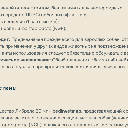
ванной остеоартритом, без типичных для нестероидных
х средств (НПВС) побочных эффектов;
 введения (1 раз в месяц);
 нервный фактор роста (NGF).
дит:
Предназначен прежде всего для взрослых собак, с
ть применения у других видов животных не подтвержден
ианты использования следует обязательно обсуждать с 
тическое направление:
Обезболивание собак за счёт ней
бенно актуально при хронических состояниях, связанных
ствие
ество Либрела 20 мг –
bedinvetmab
, представляющий с
ьное антитело, созданное специально для собак (канини
тором роста (NGF), снижая его активность и тем самым 