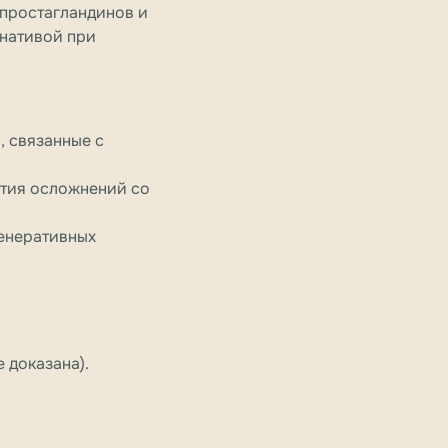
 простагландинов и
рнативой при
 связанные с
ития осложнений со
генеративных
 доказана).