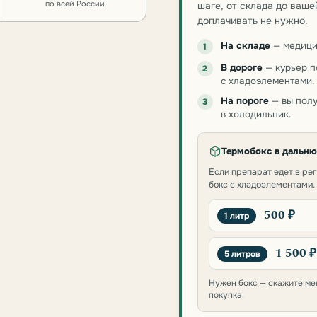
по всей России
шаге, от склада до ваше
доплачивать не нужно.
На складе
— медици
1
В дороге
— курьер п
2
с хладоэлементами.
На пороге
— вы полу
3
в холодильник.
Термобокс в дальн
Если препарат едет в ре
бокс с хладоэлементами.
500 ₽
1 литр
1 500 ₽
5 литров
Нужен бокс — скажите ме
покупка.