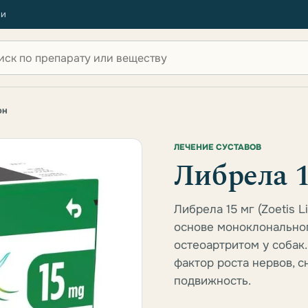
ии
 по сайту
он
ЛЕЧЕНИЕ СУСТАВОВ
Либрела 1
Либрела 15 мг (Zoetis L
основе моноклональног
остеоартритом у собак
фактор роста нервов, 
подвижность.