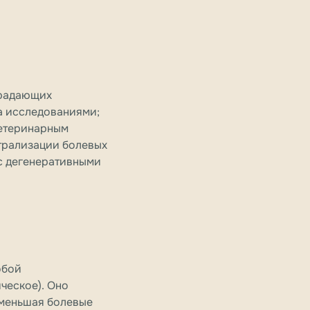
традающих
а исследованиями;
ветеринарным
трализации болевых
 с дегенеративными
обой
ческое). Оно
уменьшая болевые