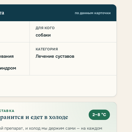
та
по данным карточки
О
ДЛЯ КОГО
собаки
КАТЕГОРИЯ
евания
Лечение суставов
синдром
СТАВКА
2–8 °C
ранится и едет в холоде
й препарат, и холод мы держим сами — на каждом