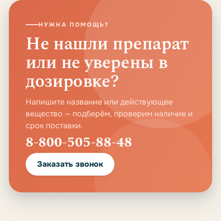
НУЖНА ПОМОЩЬ?
Не нашли препарат
или не уверены в
дозировке?
Напишите название или действующее
вещество — подберём, проверим наличие и
срок поставки.
8-800-505-88-48
Заказать звонок