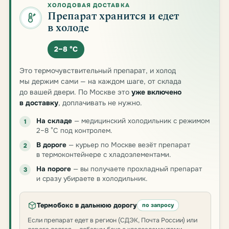
ХОЛОДОВАЯ ДОСТАВКА
Препарат хранится и едет
в холоде
2–8 °C
Это термочувствительный препарат, и холод
мы держим сами — на каждом шаге, от склада
до вашей двери. По Москве это
уже включено
в доставку
, доплачивать не нужно.
На складе
— медицинский холодильник с режимом
1
2–8 °C под контролем.
В дороге
— курьер по Москве везёт препарат
2
в термоконтейнере с хладоэлементами.
На пороге
— вы получаете прохладный препарат
3
и сразу убираете в холодильник.
Термобокс в дальнюю дорогу
по запросу
Если препарат едет в регион (СДЭК, Почта России) или