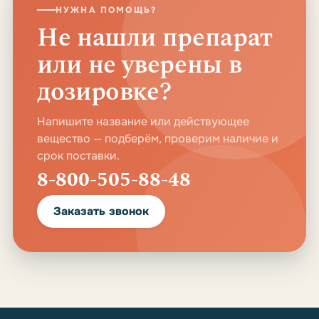
НУЖНА ПОМОЩЬ?
Не нашли препарат
или не уверены в
дозировке?
Напишите название или действующее
вещество — подберём, проверим наличие и
срок поставки.
8-800-505-88-48
Заказать звонок