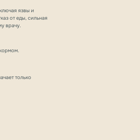
ключая язвы и
каз от еды, сильная
му врачу.
 кормом.
ачает только