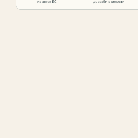
из аптек ЕС
довезём в целости