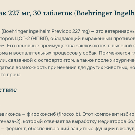
к 227 мг, 30 таблеток (Boehringer Ingel
 (Boehringer Ingelheim Previcox 227 mg) — это ветеринарн
иторов ЦОГ-2 (НПВП), обладающий выраженным противо
м. Его основные преимущества заключаются в высокой 
ма и воспалительных процессов у собак. Применяется г
ли, связанной с остеоартритом, а также после хирургиче
аться возможность применения для других животных, н
го врача.
ствие
с
икокса — фирококсиб (firocoxib). Этот компонент избир
еназа-2), который отвечает за выработку медиаторов бо
1 — фермент, обеспечивающий защитные функции в желу