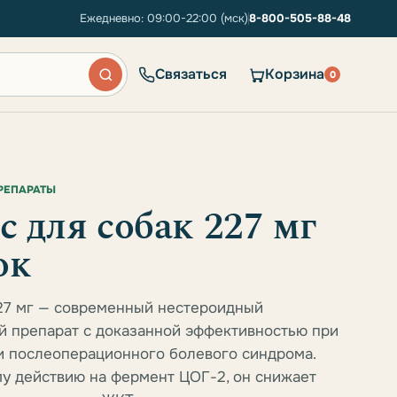
Ежедневно: 09:00-22:00 (мск)
8-800-505-88-48
Связаться
Корзина
0
РЕПАРАТЫ
 для собак 227 мг
ок
27 мг — современный нестероидный
й препарат с доказанной эффективностью при
и послеоперационного болевого синдрома.
у действию на фермент ЦОГ-2, он снижает