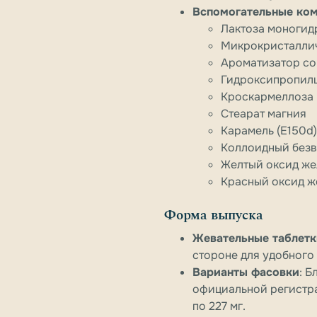
Вспомогательные ко
Лактоза моногид
Микрокристалли
Ароматизатор со 
Гидроксипропил
Кроскармеллоза 
Стеарат магния
Карамель (E150d)
Коллоидный безв
Желтый оксид жел
Красный оксид же
Форма выпуска
Жевательные таблетк
стороне для удобного
Варианты фасовки
: Б
официальной регистра
по 227 мг.