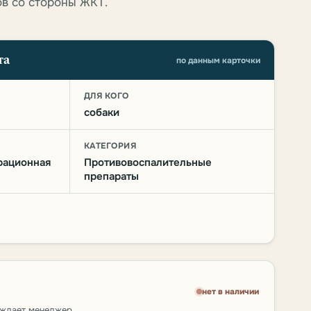
в со стороны ЖКТ.
та
по данным карточки
О
ДЛЯ КОГО
собаки
КАТЕГОРИЯ
рационная
Противовоспалительные
препараты
нет в наличии
рждает менеджер