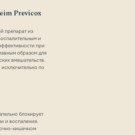
heim Previcox
ый препарат из
воспалительным и
эффективности при
лавным образом для
ских вмешательств.
о исключительно по
ательно блокирует
ли и воспаления.
дочно-кишечном