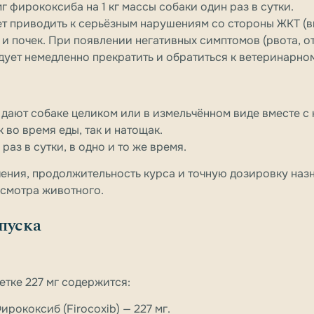
 мг фирококсиба на 1 кг массы собаки один раз в сутки.
ет приводить к серьёзным нарушениям со стороны ЖКТ (в
 и почек. При появлении негативных симптомов (рвота, от
дует немедленно прекратить и обратиться к ветеринарно
и дают собаке целиком или в измельчённом виде вместе с
 во время еды, так и натощак.
 раз в сутки, в одно и то же время.
чения, продолжительность курса и точную дозировку назн
осмотра животного.
пуска
етке 227 мг содержится:
Фирококсиб (Firocoxib) — 227 мг.