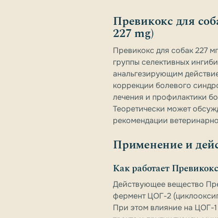
Превикокс для соба
227 mg)
Превикокс для собак 227 мг
группы селективных ингиб
анальгезирующим действие
коррекции болевого синдро
лечения и профилактики бо
Теоретически может обсужд
рекомендации ветеринарно
Применение и дей
Как работает Превикок
Действующее вещество Прев
фермент ЦОГ-2 (циклооксиг
При этом влияние на ЦОГ-