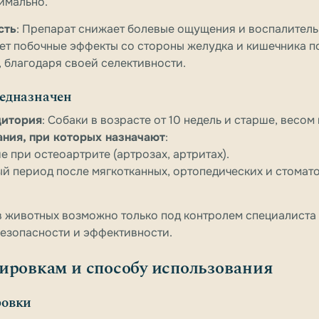
нимально.
сть
: Препарат снижает болевые ощущения и воспалитель
ет побочные эффекты со стороны желудка и кишечника п
благодаря своей селективности.
едназначен
дитория
: Собаки в возрасте от 10 недель и старше, весом 
ания, при которых назначают
:
е при остеоартрите (артрозах, артритах).
й период после мягкотканных, ортопедических и стомат
 животных возможно только под контролем специалиста 
безопасности и эффективности.
ировкам и способу использования
ровки