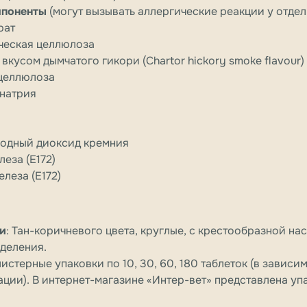
мпоненты
(могут вызывать аллергические реакции у отдел
рат
ческая целлюлоза
вкусом дымчатого гикори (Chartor hickory smoke flavour)
целлюлоза
натрия
одный диоксид кремния
еза (E172)
леза (E172)
и
: Тан-коричневого цвета, круглые, с крестообразной на
 деления.
листерные упаковки по 10, 30, 60, 180 таблеток (в зависи
ции). В интернет-магазине «Интер-вет» представлена уп