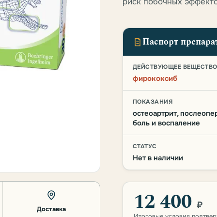
риск побочных эффекто
Паспорт препара
ДЕЙСТВУЮЩЕЕ ВЕЩЕСТВ
фирококсиб
ПОКАЗАНИЯ
остеоартрит, послеопе
боль и воспаление
СТАТУС
Нет в наличии
12 400
₽
Доставка
Итоговые условия подтве