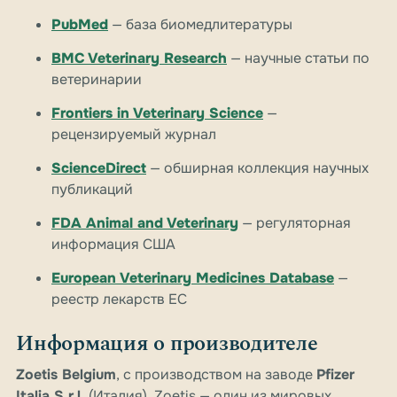
PubMed
— база биомедлитературы
BMC Veterinary Research
— научные статьи по
ветеринарии
Frontiers in Veterinary Science
—
рецензируемый журнал
ScienceDirect
— обширная коллекция научных
публикаций
FDA Animal and Veterinary
— регуляторная
информация США
European Veterinary Medicines Database
—
реестр лекарств ЕС
Информация о производителе
Zoetis Belgium
, с производством на заводе
Pfizer
Italia S.r.l.
(Италия). Zoetis — один из мировых