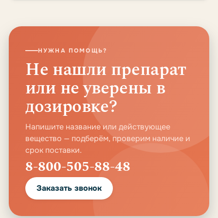
НУЖНА ПОМОЩЬ?
Не нашли препарат
или не уверены в
дозировке?
Напишите название или действующее
вещество — подберём, проверим наличие и
срок поставки.
8-800-505-88-48
Заказать звонок