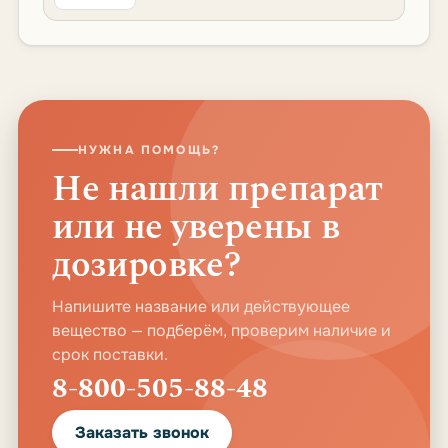
НУЖНА ПОМОЩЬ?
Не нашли препарат
или не уверены в
дозировке?
Напишите название или действующее
вещество — подберём, проверим наличие и
срок поставки.
8-800-505-88-48
Заказать звонок