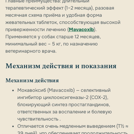
Главные преимущества: длительный
терапевтический эффект (1–2 месяца), разовая
месячная схема приёма и удобная форма
жевательных таблеток, способствующая высокой
приверженности лечению (
Mavacoxib
).
Применяется у собак старше 12 месяцев,
минимальный вес – 5 кг, по назначению
ветеринарного врача.
Механизм действия и показания
Механизм действия
Мокаво́ксиб (Mavacoxib) — селективный
ингибитор циклооксигеназы-2 (COX-2),
блокирующий синтез простагландинов,
ответственных за воспаление и болевую
чувствительность .
Отличается очень медленным выведением (T½ ≈
39 дней), что обеспечивает продолжительность