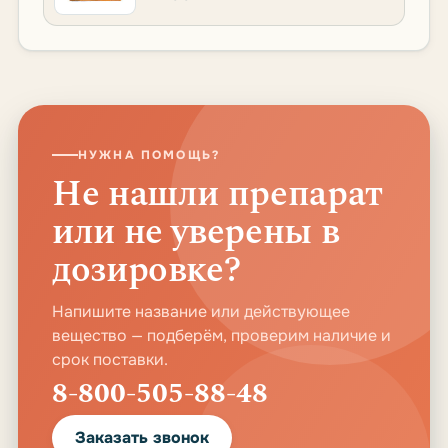
НУЖНА ПОМОЩЬ?
Не нашли препарат
или не уверены в
дозировке?
Напишите название или действующее
вещество — подберём, проверим наличие и
срок поставки.
8-800-505-88-48
Заказать звонок