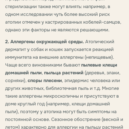
стерилизации также могут влиять: например, в
одном исследовании чуть более высокий риск
атопии отмечен у кастрированных кобелей-самцов,
однако эти факторы не являются решающими.
2. Аллергены окружающей среды.
Атопический
дерматит у собак и кошек запускается реакцией
иммунитета на внешние аллергены (непищевые).
Чаще всего виновниками бывают
пылевые клещи
домашней пыли
,
пыльца растений
(деревья, злаки,
сорняки),
споры плесени
, эпидермис человека или
других животных, библиотечная пыль и т.д. Многие
такие аллергены микроскопичны и присутствуют в
доме круглый год (например, клещи домашней
пыли), поэтому у атопика могут быть симптомы на
постоянной основе. Сезонное обострение (весной и
летом) характерно для аллергии на пыльцу растений