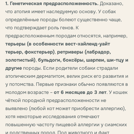
1. Генетическая предрасположенность.
Доказано,
что атопия имеет наследуемую основу. У собак
определённые породы болеют существенно чаще,
что подтверждает роль генов. К
предрасположенным породам относятся, например,
терьеры (в особенности вест-хайленд-уайт
терьер, фокстерьер)
,
ретриверы (лабрадор,
золотистый)
,
бульдоги, боксёры, шарпеи, ши-тцу и
другие
породы. Если родители собаки страдали
атопическим дерматитом, велик риск его развития и
у потомства. Первые признаки обычно появляются в
молодом возрасте –
от 6 месяцев до 3 лет
. У кошек
чёткой породной предрасположенности не
выявлено (любой кот может приобрести аллергию),
хотя некоторые исследования отмечают
повышенную частоту пищевой аллергии у сиамских
и родственных пород. Пол животного и факт