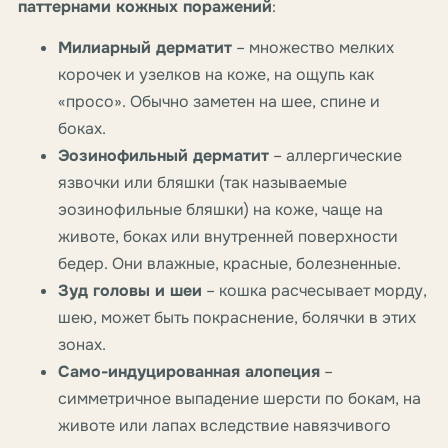
паттернами кожных поражений
:
Милиарный дерматит
– множество мелких
корочек и узелков на коже, на ощупь как
«просо». Обычно заметен на шее, спине и
боках.
Эозинофильный дерматит
– аллергические
язвочки или бляшки (так называемые
эозинофильные бляшки) на коже, чаще на
животе, боках или внутренней поверхности
бедер. Они влажные, красные, болезненные.
Зуд головы и шеи
– кошка расчесывает морду,
шею, может быть покраснение, болячки в этих
зонах.
Само-индуцированная алопеция
–
симметричное выпадение шерсти по бокам, на
животе или лапах вследствие навязчивого