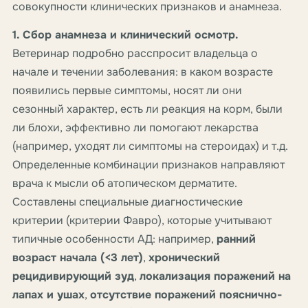
совокупности клинических признаков и анамнеза.
1. Сбор анамнеза и клинический осмотр.
Ветеринар подробно расспросит владельца о
начале и течении заболевания: в каком возрасте
появились первые симптомы, носят ли они
сезонный характер, есть ли реакция на корм, были
ли блохи, эффективно ли помогают лекарства
(например, уходят ли симптомы на стероидах) и т.д.
Определенные комбинации признаков направляют
врача к мысли об атопическом дерматите.
Составлены специальные диагностические
критерии (критерии Фавро), которые учитывают
типичные особенности АД: например,
ранний
возраст начала (<3 лет)
,
хронический
рецидивирующий зуд
,
локализация поражений на
лапах и ушах
,
отсутствие поражений пояснично-