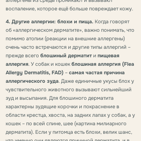
аллергены из среды проникают и вызывают
воспаление, которое ещё больше повреждает кожу.
4. Другие аллергии: блохи и пища.
Когда говорят
об «аллергическом дерматите», важно понимать, что
помимо атопии (реакции на внешние аллергены)
очень часто встречаются и другие типы аллергий –
прежде всего
блошиный дерматит
и
пищевая
аллергия
. У собак и кошек
блошиная аллергия (Flea
Allergy Dermatitis, FAD)
–
самая частая причина
аллергического зуда
. Даже единичные укусы блох у
чувствительного животного вызывают сильнейший
зуд и высыпания. Для блошиного дерматита
характерны зудящие корочки и покраснение в
области крестца, хвоста, на задних лапах у собак, а у
кошек – по всей спине, шее (картина милиарного
дерматита). Если у питомца есть блохи, велик шанс,
что именно они являются причиной дерматита, и в