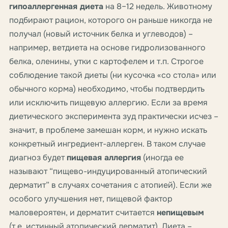
гипоаллергенная диета
на 8–12 недель. Животному
подбирают рацион, которого он раньше никогда не
получал (новый источник белка и углеводов) –
например, ветдиета на основе гидролизованного
белка, оленины, утки с картофелем и т.п. Строгое
соблюдение такой диеты (ни кусочка «со стола» или
обычного корма) необходимо, чтобы подтвердить
или исключить пищевую аллергию. Если за время
диетического эксперимента зуд практически исчез –
значит, в проблеме замешан корм, и нужно искать
конкретный ингредиент-аллерген. В таком случае
диагноз будет
пищевая аллергия
(иногда ее
называют “пищево-индуцированный атопический
дерматит” в случаях сочетания с атопией). Если же
особого улучшения нет, пищевой фактор
маловероятен, и дерматит считается
непищевым
(т.е. истинный атопический дерматит). Диета –