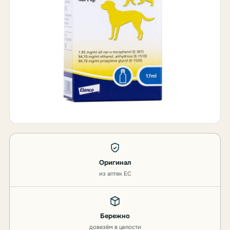
Оригинал
из аптек ЕС
Бережно
довезём в целости