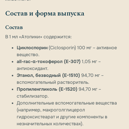
Состав и форма выпуска
Состав
В 1 мл «Атопики» содержится:
Циклоспорин
(Ciclosporin) 100 мг – активное
вещество.
all-rac-α-токоферол (E-307)
1,05 мг –
антиоксидант.
Этанол, безводный (E-1510)
94,70 мг –
вспомогательный растворитель.
Пропиленгликоль (E-1520)
94,70 мг –
стабилизатор.
Дополнительные вспомогательные вещества
(например, макроголглицерол
гидроксистеарат и другие компоненты в
незначительных количествах).