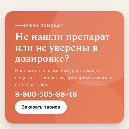
НУЖНА ПОМОЩЬ?
Не нашли препарат
или не уверены в
дозировке?
Напишите название или действующее
вещество — подберём, проверим наличие и
срок поставки.
8-800-505-88-48
Заказать звонок