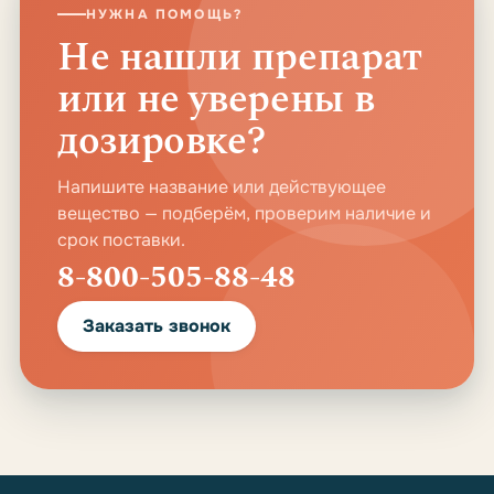
НУЖНА ПОМОЩЬ?
Не нашли препарат
или не уверены в
дозировке?
Напишите название или действующее
вещество — подберём, проверим наличие и
срок поставки.
8-800-505-88-48
Заказать звонок