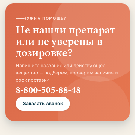
НУЖНА ПОМОЩЬ?
Не нашли препарат
или не уверены в
дозировке?
Напишите название или действующее
вещество — подберём, проверим наличие и
срок поставки.
8-800-505-88-48
Заказать звонок