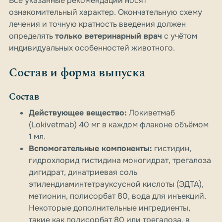
Все указанные рекомендации носят
ознакомительный характер. Окончательную схему
лечения и точную кратность введения должен
определять
только ветеринарный врач
с учётом
индивидуальных особенностей животного.
Состав и форма выпуска
Состав
Действующее вещество:
Локиветмаб
(Lokivetmab) 40 мг в каждом флаконе объёмом
1 мл.
Вспомогательные компоненты:
гистидин,
гидрохлорид гистидина моногидрат, трегалоза
дигидрат, динатриевая соль
этилендиаминтетрауксусной кислоты (ЭДТА),
метионин, полисорбат 80, вода для инъекций.
Некоторые дополнительные ингредиенты,
такие как полисорбат 80 или трегалоза, в